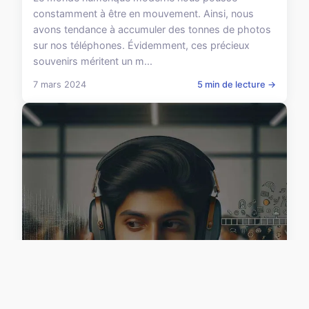
constamment à être en mouvement. Ainsi, nous
avons tendance à accumuler des tonnes de photos
sur nos téléphones. Évidemment, ces précieux
souvenirs méritent un m...
7 mars 2024
5 min de lecture →