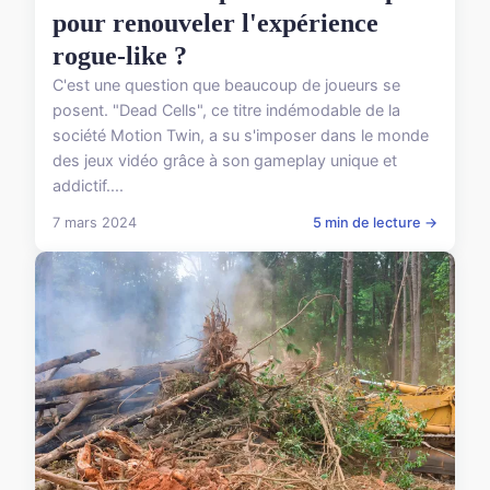
pour renouveler l'expérience
rogue-like ?
C'est une question que beaucoup de joueurs se
posent. "Dead Cells", ce titre indémodable de la
société Motion Twin, a su s'imposer dans le monde
des jeux vidéo grâce à son gameplay unique et
addictif....
7 mars 2024
5 min de lecture →