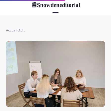
Snowdeneditorial
📰
Accueil
›
Actu