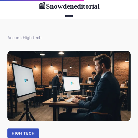
Snowdeneditorial
📰
Accueil
›
High tech
HIGH TECH