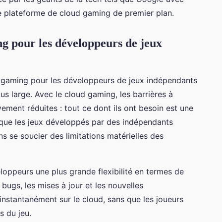
ne plateforme de cloud gaming de premier plan.
g pour les développeurs de jeux
d gaming pour les développeurs de jeux indépendants
lus large. Avec le cloud gaming, les barrières à
ivement réduites : tout ce dont ils ont besoin est une
e que les jeux développés par des indépendants
s se soucier des limitations matérielles des
loppeurs une plus grande flexibilité en termes de
 bugs, les mises à jour et les nouvelles
instantanément sur le cloud, sans que les joueurs
s du jeu.