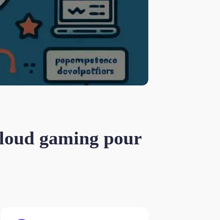
 cloud gaming pour