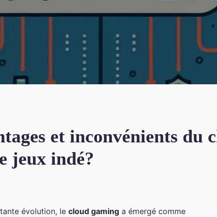
ntages et inconvénients du
e jeux indé?
ante évolution, le
cloud gaming
a émergé comme