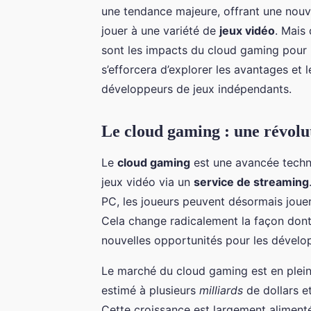
une tendance majeure, offrant une nouv
jouer à une variété de
jeux vidéo
. Mais 
sont les impacts du cloud gaming pour 
s’efforcera d’explorer les avantages et
développeurs de jeux indépendants.
Le cloud gaming : une révolut
Le
cloud gaming
est une avancée techn
jeux vidéo via un
service de streaming
PC, les joueurs peuvent désormais jouer
Cela change radicalement la façon dont
nouvelles opportunités pour les dévelo
Le marché du cloud gaming est en plein
estimé à plusieurs
milliards
de dollars et
Cette croissance est largement alimenté