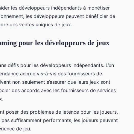
aider les développeurs indépendants à monétiser
abonnement, les développeurs peuvent bénéficier de
ndre des ventes uniques de jeux.
aming pour les développeurs de jeux
ans défis pour les développeurs indépendants. L’un
pendance accrue vis-à-vis des fournisseurs de
vent non seulement s’assurer que leurs jeux sont
ocier des accords avec les fournisseurs de services
x.
nt poser des problèmes de latence pour les joueurs.
t pas suffisamment performants, les joueurs peuvent
érience de jeu.