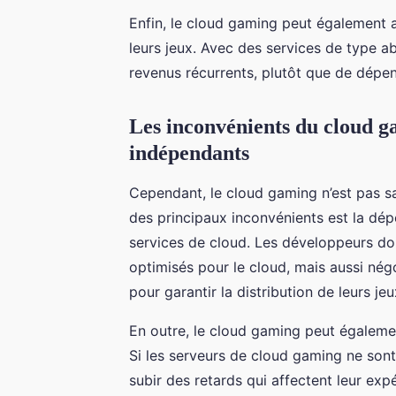
Enfin, le cloud gaming peut également 
leurs jeux. Avec des services de type 
revenus récurrents, plutôt que de dépe
Les inconvénients du cloud g
indépendants
Cependant, le cloud gaming n’est pas s
des principaux inconvénients est la dé
services de cloud. Les développeurs doi
optimisés pour le cloud, mais aussi nég
pour garantir la distribution de leurs jeu
En outre, le cloud gaming peut égaleme
Si les serveurs de cloud gaming ne son
subir des retards qui affectent leur exp