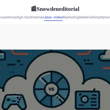
Snowdeneditorial
📰
cueil
Actu
High tech
Internet
Jeux-video
Marketing
Matériel
Smartpho